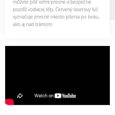
môžete píliť veľmi presne a bezpečne
pozdĺž vodiacej lišty. Červený laserový lúč
vyznačuje presné miesto pílenia po boku,
ako aj nad trámom.