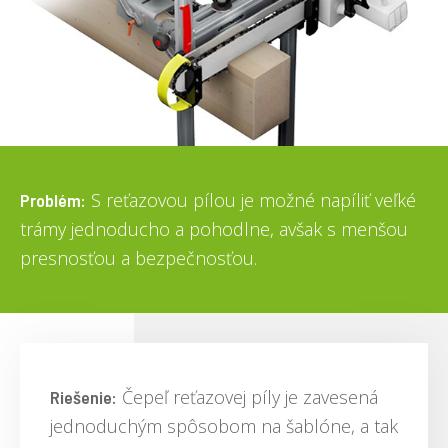
S reťazovou pílou je možné napíliť veľké
Problém:
trámy jednoducho a pohodlne, avšak s menšou
presnosťou a bezpečnosťou.
Čepeľ reťazovej píly je zavesená
Riešenie:
jednoduchým spôsobom na šablóne, a tak