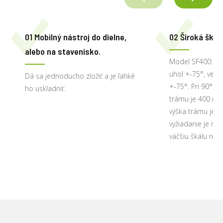
01 Mobilný nástroj do dielne,
02 Široká škál
alebo na stavenisko.
Model SF400: hor
uhol +-75°, verti
Dá sa jednoducho zložiť a je ľahké
+-75°. Pri 90° píl
ho uskladniť.
trámu je 400 m
výška trámu je 
vyžiadanie je mo
väčšiu škálu rezo