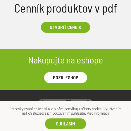
Cenník produktov v pdf
OTVORIŤ CENNÍK
Nakupujte na eshope
POZRI ESHOP
Pri poskytovaní našich služieb nám pomáhajú súbory cookie. Využívaním
našich služieb s ich používaním súhlasíte.
Viac informácií
Vyrobilo
Vizua - creative studio
.
2018 © Všetky autorské práva vyhradené
SÚHLASÍM